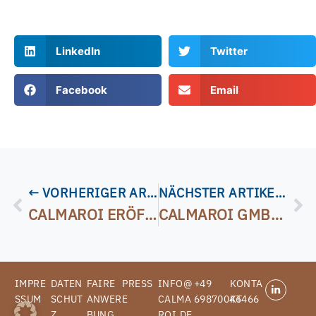
LinkedIn
Twitter
Facebook
Email
← VORHERIGER ARTIKEL
NÄCHSTER ARTIKEL →
CALMAROI ERÖFFNET TALENT HUB IN PARAGUAY UND TREIBT EXPANSION IN LATEINAMERIKA VORAN
CALMAROI GMBH ENGAGIERT SICH FÜR INNOVATIVE SPITZENMEDIZIN AM UKSH
IMPRE
DATEN
FAIRE
PRESS
INFO@
+49
KONTA
SSUM
SCHUT
ANWER
E
CALMA
69870046466
KT
Z
BUNG
ROI.DE