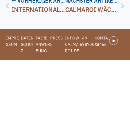
← VORHERIGER ARTIKEL
NÄCHSTER ARTIKEL →
INTERNATIONALE PFLEGEFACHKRÄFTE GEWINNEN UND 12.500 € REFINANZIEREN – MIT CALMAROI AUS SCHLESWIG-HOLSTEIN
CALMAROI WÄCHST WEITER: NEUE MITARBEITER BEREICHERN TEAM IN HANAU
IMPRE
DATEN
FAIRE
PRESS
INFO@
+49
KONTA
SSUM
SCHUT
ANWER
E
CALMA
69870046466
KT
Z
BUNG
ROI.DE